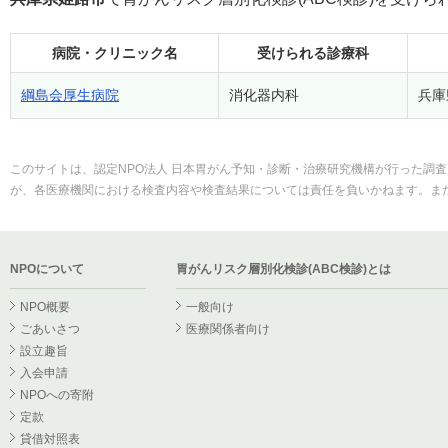
病院・クリニック名
受けられる診療科
綱島会厚生病院
消化器内科
兵庫
このサイトは、認定NPO法人 日本胃がん予知・診断・治療研究機構が行った調査
が、各医療機関における検査内容や検査結果については責任を負いかねます。ま
NPOについて
胃がんリスク層別化検診(ABC検診)とは
NPO概要
一般向け
ごあいさつ
医療関係者向け
設立趣旨
入会申請
NPOへの寄附
定款
貸借対照表