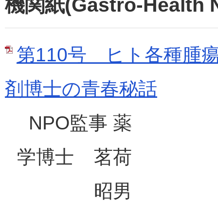
機関紙(Gastro-Health 
第110号 ヒト各種腫
剤博士の青春秘話
NPO監事 薬
学博士
茗荷
昭男