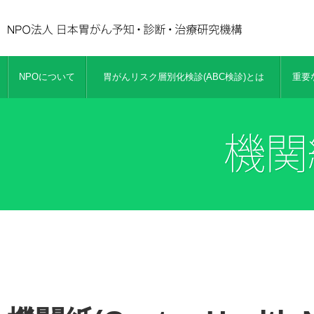
NPOについて
胃がんリスク層別化検診(ABC検診)とは
重要