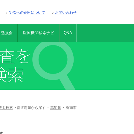
NPOへの寄附について
お問い合わせ
・勉強会
医療機関検索ナビ
Q&A
設を検索
> 都道府県から探す >
高知県
> 香南市
す。