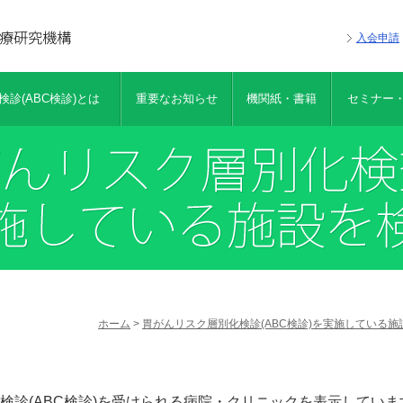
入会申請
診(ABC検診)とは
重要なお知らせ
機関紙・書籍
セミナー
ホーム
>
胃がんリスク層別化検診(ABC検診)を実施している施
検診(ABC検診)を受けられる病院・クリニックを表示していま